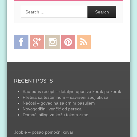
Search
Facebook
Google
Instagram
Pinterest
RSS
Plus
Feed
RECENT POSTS
Bao buns recept – detaljno upustvo korak po korak
Piletina sa testeninom – savršeni spoj ukusa
Naćosi – govedina sa crnim pasuljem
Novogodišnji venčić od pereca
Domaći piling za kožu tokom zime
Jooble – posao pomoćni kuvar