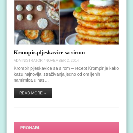
Krompir-pljeskavice sa sirom
ADMINISTRATOR
/
NOVEMBER 2, 2014
Krompir pljeskavice sa sirom – recept Krompir je kako
kažu najnovija istraživanja jedno od omiljenih
namirnica u nas…
READ MORE »
PRONAĐI: