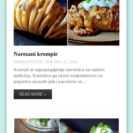
Narezani krompir
ADMINISTRATOR
/
JANUARY 21, 2015
Krompir je najzastupljenija namirnica na našem
području. Koristimo ga skoro svakodnevno za
pripremu ukusnih jela i savršeno se…
READ MORE »