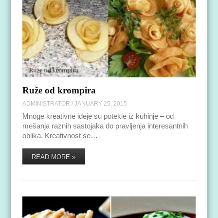
Ruže od krompira
ADMINISTRATOR
/
JANUARY 25, 2015
Mnoge kreativne ideje su potekle iz kuhinje – od
mešanja raznih sastojaka do pravljenja interesantnih
oblika. Kreativnost se…
READ MORE »