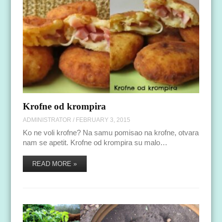
Krofne od krompira
ADMINISTRATOR
/
FEBRUARY 3, 2015
Ko ne voli krofne? Na samu pomisao na krofne, otvara
nam se apetit. Krofne od krompira su malo…
READ MORE »