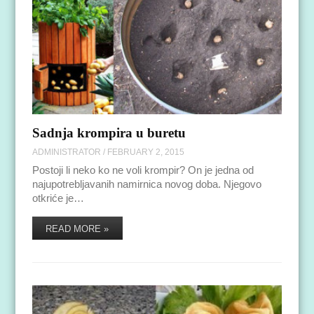
Sadnja krompira u buretu
ADMINISTRATOR
/
FEBRUARY 2, 2015
Postoji li neko ko ne voli krompir? On je jedna od
najupotrebljavanih namirnica novog doba. Njegovo
otkriće je…
READ MORE »