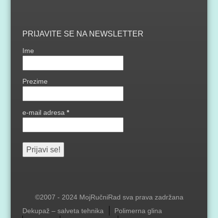
PRIJAVITE SE NA NEWSLETTER
Ime
Prezime
e-mail adresa
*
©2007 - 2024 MojRučniRad sva prava zadržana
Menu
Dekupaž – salveta tehnika
Polimerna glina