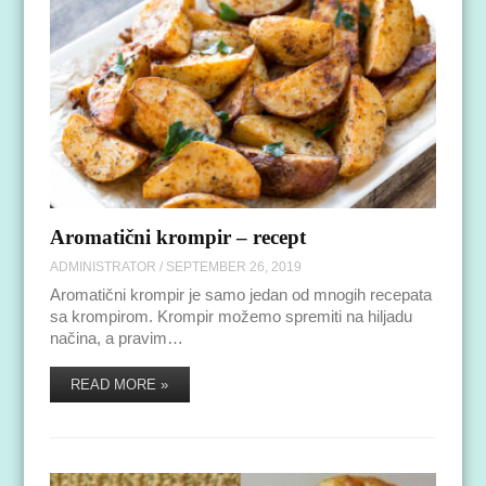
Aromatični krompir – recept
ADMINISTRATOR
/
SEPTEMBER 26, 2019
Aromatični krompir je samo jedan od mnogih recepata
sa krompirom. Krompir možemo spremiti na hiljadu
načina, a pravim…
READ MORE »