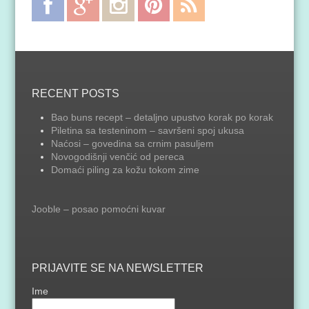
Plus
Feed
RECENT POSTS
Bao buns recept – detaljno upustvo korak po korak
Piletina sa testeninom – savršeni spoj ukusa
Naćosi – govedina sa crnim pasuljem
Novogodišnji venčić od pereca
Domaći piling za kožu tokom zime
Jooble – posao pomoćni kuvar
PRIJAVITE SE NA NEWSLETTER
Ime