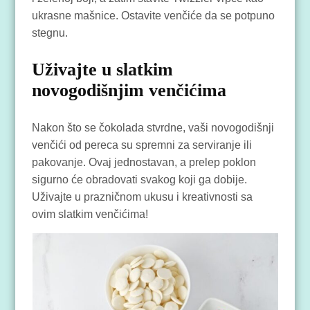
ukrasne mašnice. Ostavite venčiće da se potpuno
stegnu.
Uživajte u slatkim
novogodišnjim venčićima
Nakon što se čokolada stvrdne, vaši novogodišnji
venčići od pereca su spremni za serviranje ili
pakovanje. Ovaj jednostavan, a prelep poklon
sigurno će obradovati svakog koji ga dobije.
Uživajte u prazničnom ukusu i kreativnosti sa
ovim slatkim venčićima!