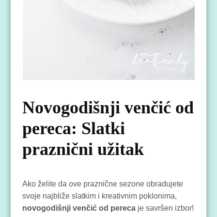
Novogodišnji venčić od
pereca: Slatki
praznični užitak
Ako želite da ove praznične sezone obradujete
svoje najbliže slatkim i kreativnim poklonima,
novogodišnji venčić od pereca
je savršen izbor!