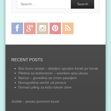
Search
Facebook
Google
Instagram
Pinterest
RSS
Plus
Feed
RECENT POSTS
Bao buns recept – detaljno upustvo korak po korak
Piletina sa testeninom – savršeni spoj ukusa
Naćosi – govedina sa crnim pasuljem
Novogodišnji venčić od pereca
Domaći piling za kožu tokom zime
Jooble – posao pomoćni kuvar