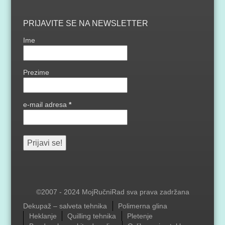
PRIJAVITE SE NA NEWSLETTER
Ime
Prezime
e-mail adresa
*
©2007 - 2024 MojRučniRad sva prava zadržana
Menu
Dekupaž – salveta tehnika
Polimerna glina
Heklanje
Quilling tehnika
Pletenje