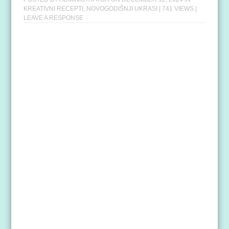
KREATIVNI RECEPTI
,
NOVOGODIŠNJI UKRASI
| 741 VIEWS |
LEAVE A RESPONSE