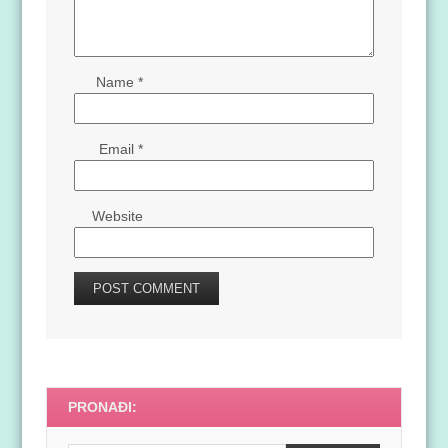
Name
*
Email
*
Website
PRONAĐI: