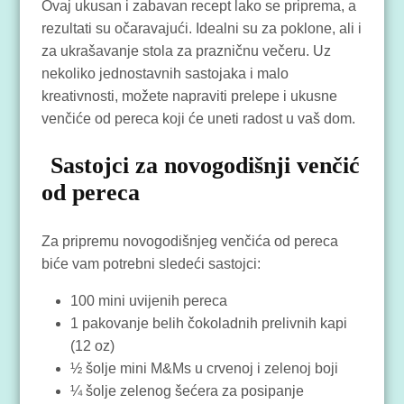
Ovaj ukusan i zabavan recept lako se priprema, a
rezultati su očaravajući. Idealni su za poklone, ali i
za ukrašavanje stola za prazničnu večeru. Uz
nekoliko jednostavnih sastojaka i malo
kreativnosti, možete napraviti prelepe i ukusne
venčiće od pereca koji će uneti radost u vaš dom.
Sastojci za novogodišnji venčić
od pereca
Za pripremu novogodišnjeg venčića od pereca
biće vam potrebni sledeći sastojci:
100 mini uvijenih pereca
1 pakovanje belih čokoladnih prelivnih kapi
(12 oz)
½ šolje mini M&Ms u crvenoj i zelenoj boji
¼ šolje zelenog šećera za posipanje