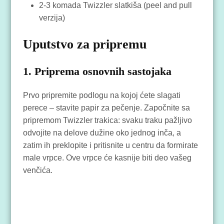
2-3 komada Twizzler slatkiša (peel and pull
verzija)
Uputstvo za pripremu
1. Priprema osnovnih sastojaka
Prvo pripremite podlogu na kojoj ćete slagati
perece – stavite papir za pečenje. Započnite sa
pripremom Twizzler trakica: svaku traku pažljivo
odvojite na delove dužine oko jednog inča, a
zatim ih preklopite i pritisnite u centru da formirate
male vrpce. Ove vrpce će kasnije biti deo vašeg
venčića.