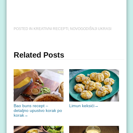
POSTED IN
KREATIVNI RECEPTI
,
NOVOGODIŠNJI UKRASI
Related Posts
Bao buns recept –
Limun keksići
→
detaljno upustvo korak po
korak
→