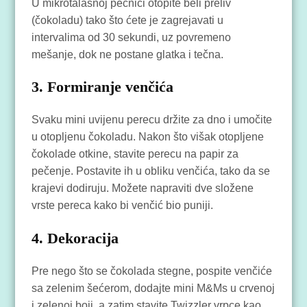
U mikrotalasnoj pećnici otopite beli preliv
(čokoladu) tako što ćete je zagrejavati u
intervalima od 30 sekundi, uz povremeno
mešanje, dok ne postane glatka i tečna.
3. Formiranje venčića
Svaku mini uvijenu perecu držite za dno i umočite
u otopljenu čokoladu. Nakon što višak otopljene
čokolade otkine, stavite perecu na papir za
pečenje. Postavite ih u obliku venčića, tako da se
krajevi dodiruju. Možete napraviti dve složene
vrste pereca kako bi venčić bio puniji.
4. Dekoracija
Pre nego što se čokolada stegne, pospite venčiće
sa zelenim šećerom, dodajte mini M&Ms u crvenoj
i zelenoj boji, a zatim stavite Twizzler vrpce kao