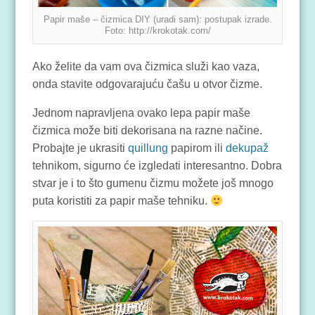
Papir maše – čizmica DIY (uradi sam): postupak izrade.
Foto: http://krokotak.com/
Ako želite da vam ova čizmica služi kao vaza,
onda stavite odgovarajuću čašu u otvor čizme.
Jednom napravljena ovako lepa papir maše
čizmica može biti dekorisana na razne načine.
Probajte je ukrasiti
quillung
papirom ili
dekupaž
tehnikom, sigurno će izgledati interesantno. Dobra
stvar je i to što gumenu čizmu možete još mnogo
puta koristiti za papir maše tehniku.