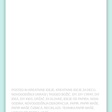
POSTED IN
KREATIVNE IDEJE
,
KREATIVNE IDEJE ZA DECU
,
NOVOGODIŠNJI UKRASI
| TAGGED
BOŽIĆ
,
DIY
,
DIY CRFAT
,
DIY
IDEA
,
DIY KIDS
,
DRŽAČ ZA OLOVKE
,
IDEJE OD PAPIRA
,
NOVA
GODINA
,
NOVOGODIŠNJA DEKORACIJA
,
PAPIR
,
PAPIR MAŠE
,
PAPIR MAŠE ČIZMICA
,
RECIKLAZA
,
TEHNIKA PAPIR MAŠE
,