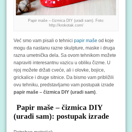
Papir maše – čizmica DIY (uradi sam). Foto:
http://krokotak.com/
Već smo vam pisali o tehnici
papir maše
od koje
mogu da nastanu razne skulpture, maske i druga
razna umetnička dela. Sa ovom tehnikom možete
napraviti interesantnu vazicu u obliku čizme. U
njoj možete držati cveće, ali i olovke, bojice,
grickalice i druge sitnice. Da bismo vam približili
ovu tehniku, predstavljamo vam postupak izrade
papir maše – čizmica DIY (uradi sam)
.
Papir maše – čizmica DIY
(uradi sam): postupak izrade