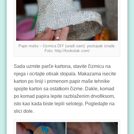
Papir maše – čizmica DIY (uradi sam): postupak izrade.
Foto: http://krokotak.com/
Sada uzmite parče kartona, stavite čizmicu na
njega i ocrtajte otisak stopala. Makazama isecite
karton po liniji i primenom papir maše tehnike
spojite karton sa ostatkom čizme. Dakle, komad
po komad papira lepite razblaženim drvofiksom,
isto kao kada biste lepili selotejp. Pogledajte na
slici dole.