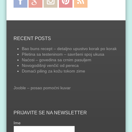
Plus
Feed
RECENT POSTS
Bao buns recept – detaljno upustvo korak po korak
Piletina sa testeninom – savršeni spoj ukusa
Naćosi – govedina sa crnim pasuljem
Novogodišnji venčić od pereca
Domaći piling za kožu tokom zime
Jooble – posao pomoćni kuvar
PRIJAVITE SE NA NEWSLETTER
Ime