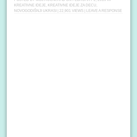
KREATIVNE IDEJE
,
KREATIVNE IDEJE ZA DECU
,
NOVOGODIŠNJI UKRASI
| 22,901 VIEWS |
LEAVE A RESPONSE