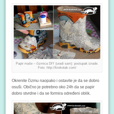
Papir maše – čizmica DIY (uradi sam): postupak izrade.
Foto: http://krokotak.com/
Okrenite čizmu naopako i ostavite je da se dobro
osuši. Obično je potrebno oko 24h da se papir
dobro stvrdne i da se formira određeni oblik.