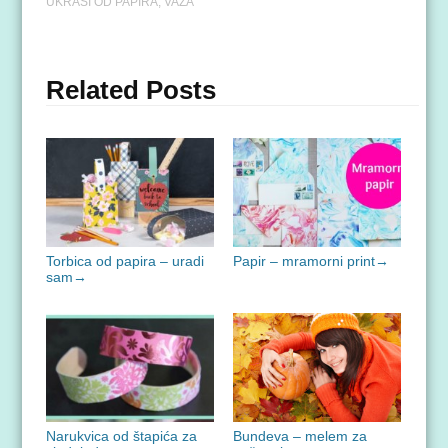
UKRASI OD PAPIRA
,
VAZA
Related Posts
Torbica od papira – uradi
Papir – mramorni print
→
sam
→
Narukvica od štapića za
Bundeva – melem za