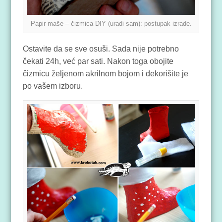
Papir maše – čizmica DIY (uradi sam): postupak izrade.
Ostavite da se sve osuši. Sada nije potrebno
čekati 24h, već par sati. Nakon toga obojite
čizmicu željenom akrilnom bojom i dekorišite je
po vašem izboru.