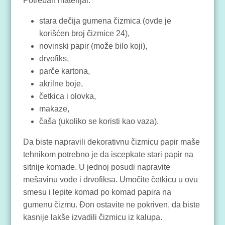
Potreban materijal:
stara dečija gumena čizmica (ovde je
korišćen broj čizmice 24),
novinski papir (može bilo koji),
drvofiks,
parče kartona,
akrilne boje,
četkica i olovka,
makaze,
čaša (ukoliko se koristi kao vaza).
Da biste napravili dekorativnu čizmicu papir maše
tehnikom potrebno je da iscepkate stari papir na
sitnije komade. U jednoj posudi napravite
mešavinu vode i drvofiksa. Umočite četkicu u ovu
smesu i lepite komad po komad papira na
gumenu čizmu. Đon ostavite ne pokriven, da biste
kasnije lakše izvadili čizmicu iz kalupa.