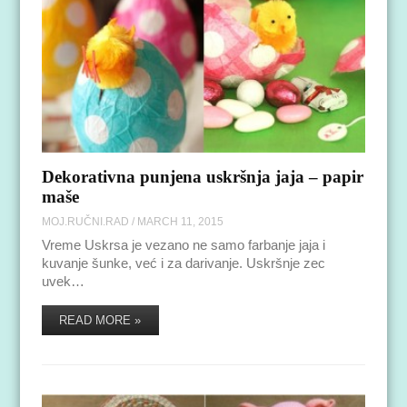
Dekorativna punjena uskršnja jaja – papir
maše
MOJ.RUČNI.RAD
/
MARCH 11, 2015
Vreme Uskrsa je vezano ne samo farbanje jaja i
kuvanje šunke, već i za darivanje. Uskršnje zec
uvek…
READ MORE »