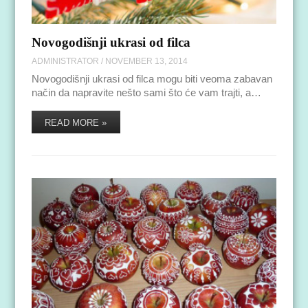
Novogodišnji ukrasi od filca
ADMINISTRATOR
/
NOVEMBER 13, 2014
Novogodišnji ukrasi od filca mogu biti veoma zabavan
način da napravite nešto sami što će vam trajti, a…
READ MORE »