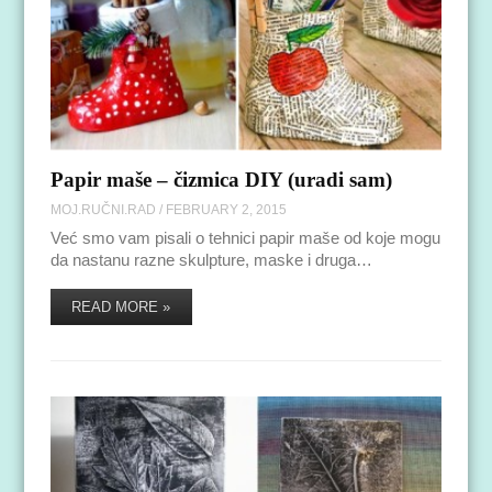
Papir maše – čizmica DIY (uradi sam)
MOJ.RUČNI.RAD
/
FEBRUARY 2, 2015
Već smo vam pisali o tehnici papir maše od koje mogu
da nastanu razne skulpture, maske i druga…
READ MORE »