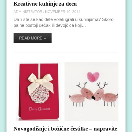
Kreativne kuhinje za decu
ADMINISTRATOR
/
NOVEMBER 10, 2014
Da li ste se kao dete voleli igrati u kuhinjama? Skoro
pa ne postoji dečak ili devojčica koji…
READ MORE »
Novogodišnje i božićne čestitke – napravite