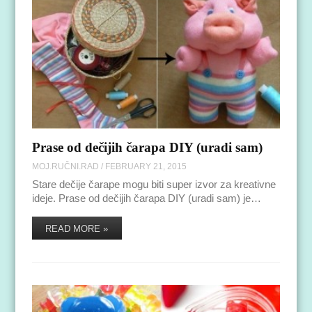
Prase od dečijih čarapa DIY (uradi sam)
MOJ.RUČNI.RAD
/
FEBRUARY 21, 2015
Stare dečije čarape mogu biti super izvor za kreativne
ideje. Prase od dečijih čarapa DIY (uradi sam) je…
READ MORE »