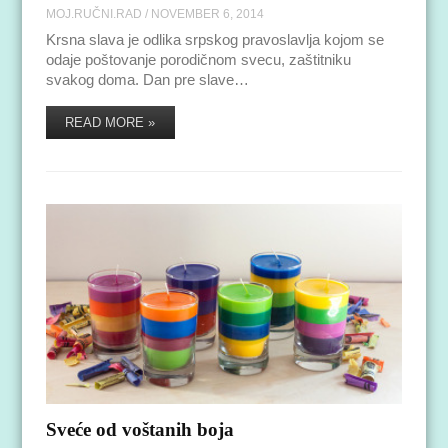
MOJ.RUČNI.RAD
/
NOVEMBER 6, 2014
Krsna slava je odlika srpskog pravoslavlja kojom se
odaje poštovanje porodičnom svecu, zaštitniku
svakog doma. Dan pre slave…
READ MORE »
Sveće od voštanih boja