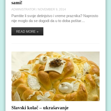
sami!
ADMINISTRATOR
/
NOVEMBER 9, 2014
Pamtite li svoje detinjstvo i vreme praznika? Naprosto
nije moglo da se dogodi da u to doba poštar…
READ MORE »
Slavski kolač – ukrašavanje