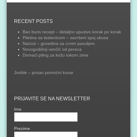
RECENT POSTS
Bao buns recept – detaljno upustvo korak po korak
Piletina sa testeninom – savršeni spoj ukusa
Naćosi – govedina sa crnim pasuljem
Novogodišnji venčić od pereca
Domaći piling za kožu tokom zime
Jooble – posao pomoćni kuvar
PRIJAVITE SE NA NEWSLETTER
Ime
Prezime