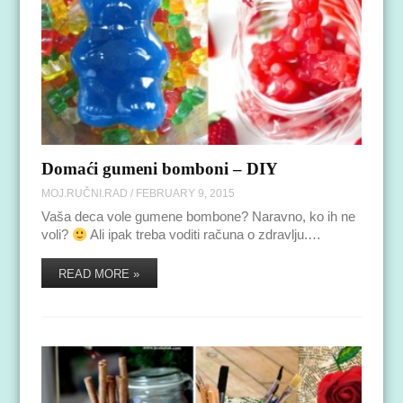
Domaći gumeni bomboni – DIY
MOJ.RUČNI.RAD
/
FEBRUARY 9, 2015
Vaša deca vole gumene bombone? Naravno, ko ih ne
voli?
Ali ipak treba voditi računa o zdravlju.…
READ MORE »