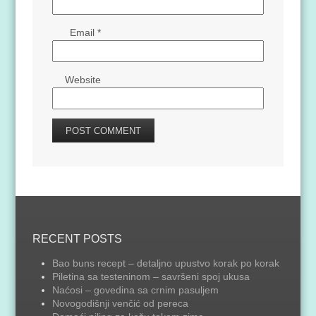
Email
*
Website
RECENT POSTS
Bao buns recept – detaljno upustvo korak po korak
Piletina sa testeninom – savršeni spoj ukusa
Naćosi – govedina sa crnim pasuljem
Novogodišnji venčić od pereca