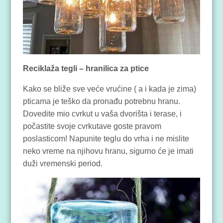
Reciklaža tegli – hranilica za ptice
Kako se bliže sve veće vrućine ( a i kada je zima)
pticama je teško da pronađu potrebnu hranu.
Dovedite mio cvrkut u vaša dvorišta i terase, i
počastite svoje cvrkutave goste pravom
poslasticom! Napunite teglu do vrha i ne mislite
neko vreme na njihovu hranu, sigurno će je imati
duži vremenski period.