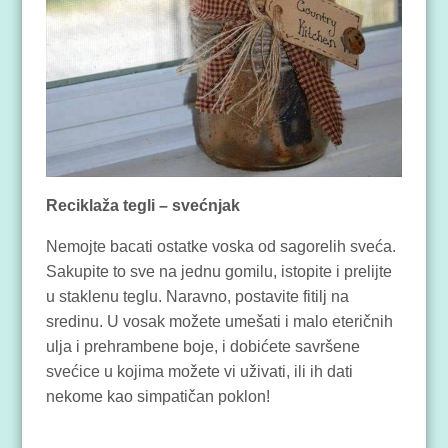
Reciklaža tegli – svećnjak
Nemojte bacati ostatke voska od sagorelih sveća.
Sakupite to sve na jednu gomilu, istopite i prelijte
u staklenu teglu. Naravno, postavite fitilj na
sredinu. U vosak možete umešati i malo eteričnih
ulja i prehrambene boje, i dobićete savršene
svećice u kojima možete vi uživati, ili ih dati
nekome kao simpatičan poklon!