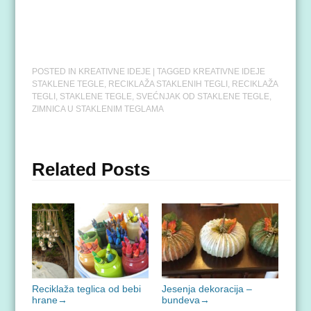
POSTED IN
KREATIVNE IDEJE
| TAGGED
KREATIVNE IDEJE
STAKLENE TEGLE
,
RECIKLAŽA STAKLENIH TEGLI
,
RECIKLAŽA
TEGLI
,
STAKLENE TEGLE
,
SVEĆNJAK OD STAKLENE TEGLE
,
ZIMNICA U STAKLENIM TEGLAMA
Related Posts
Reciklaža teglica od bebi
Jesenja dekoracija –
hrane
→
bundeva
→