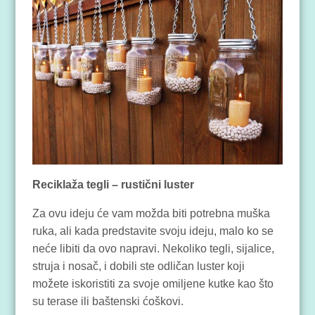
Reciklaža tegli – rustični luster
Za ovu ideju će vam možda biti potrebna muška
ruka, ali kada predstavite svoju ideju, malo ko se
neće libiti da ovo napravi. Nekoliko tegli, sijalice,
struja i nosač, i dobili ste odličan luster koji
možete iskoristiti za svoje omiljene kutke kao što
su terase ili baštenski ćoškovi.