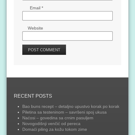
Email
*
Website
RECENT POSTS
Bao buns recept – detaljno upustvo korak po korak
Piletina sa testeninom – savršeni spoj ukusa
Naćosi – govedina sa crnim pasuljem
Novogodišnji venčić od pereca
Domaći piling za kožu tokom zime