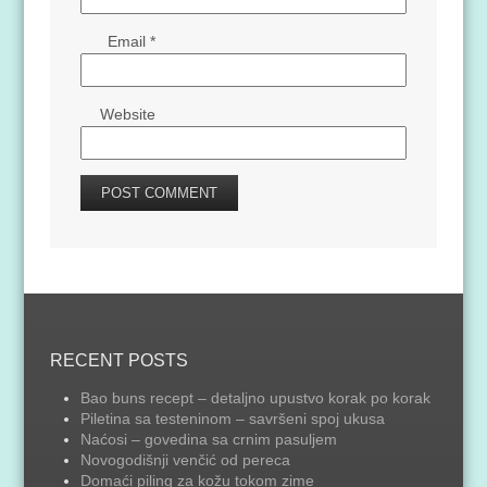
Email
*
Website
RECENT POSTS
Bao buns recept – detaljno upustvo korak po korak
Piletina sa testeninom – savršeni spoj ukusa
Naćosi – govedina sa crnim pasuljem
Novogodišnji venčić od pereca
Domaći piling za kožu tokom zime