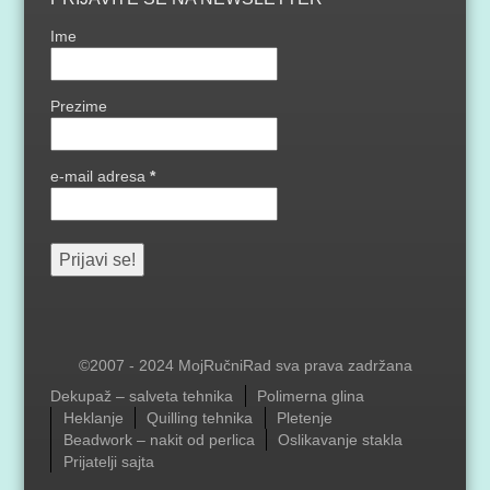
Ime
Prezime
e-mail adresa
*
©2007 - 2024 MojRučniRad sva prava zadržana
Menu
Dekupaž – salveta tehnika
Polimerna glina
Heklanje
Quilling tehnika
Pletenje
Beadwork – nakit od perlica
Oslikavanje stakla
Prijatelji sajta