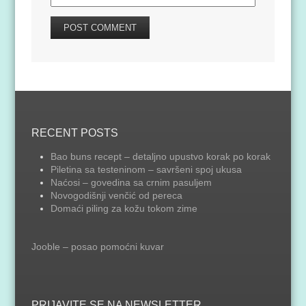
RECENT POSTS
Bao buns recept – detaljno upustvo korak po korak
Piletina sa testeninom – savršeni spoj ukusa
Naćosi – govedina sa crnim pasuljem
Novogodišnji venčić od pereca
Domaći piling za kožu tokom zime
Jooble – posao pomoćni kuvar
PRIJAVITE SE NA NEWSLETTER