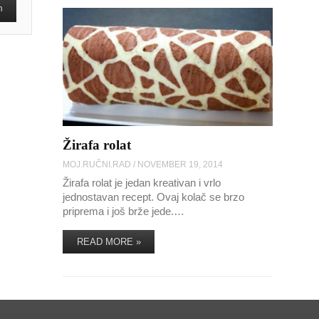
Žirafa rolat
MOJ.RUČNI.RAD
/
NOVEMBER 19, 2014
Žirafa rolat je jedan kreativan i vrlo
jednostavan recept. Ovaj kolač se brzo
priprema i još brže jede.…
READ MORE »