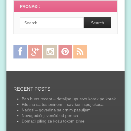
PRONAĐI:
Search
Facebook
Google
Instagram
Pinterest
RSS
Plus
Feed
RECENT POSTS
Bao buns recept – detaljno upustvo korak po korak
Piletina sa testeninom – savršeni spoj ukusa
Naćosi – govedina sa crnim pasuljem
Novogodišnji venčić od pereca
Domaći piling za kožu tokom zime