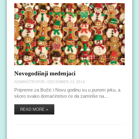
Novogodišnji medenjaci
ADMINISTRATOR
/
DECEMBER 23, 2014
Pripreme za Božić i Novu godinu su u punom jeku, a
skoro svako domaćinstvo će da zamiriše na…
READ MORE »