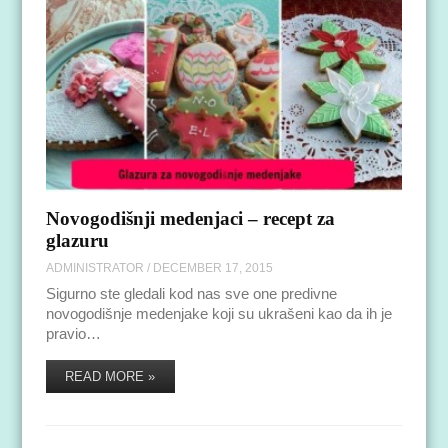
Novogodišnji medenjaci – recept za
glazuru
ADMINISTRATOR
/
DECEMBER 17, 2015
Sigurno ste gledali kod nas sve one predivne
novogodišnje medenjake koji su ukrašeni kao da ih je
pravio…
READ MORE »