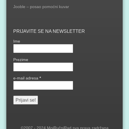
Jooble – posao pomoćni kuvar
PRIJAVITE SE NA NEWSLETTER
Ime
Prezime
e-mail adresa
*
©2007 - 2024 MojRučniRad sva prava zadržana