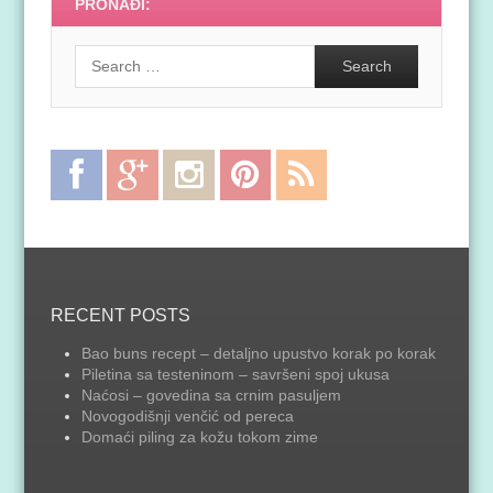
PRONAĐI:
Search
Facebook
Google
Instagram
Pinterest
RSS
Plus
Feed
RECENT POSTS
Bao buns recept – detaljno upustvo korak po korak
Piletina sa testeninom – savršeni spoj ukusa
Naćosi – govedina sa crnim pasuljem
Novogodišnji venčić od pereca
Domaći piling za kožu tokom zime