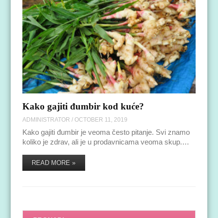
Kako gajiti đumbir kod kuće?
ADMINISTRATOR
/
OCTOBER 11, 2019
Kako gajiti đumbir je veoma često pitanje. Svi znamo
koliko je zdrav, ali je u prodavnicama veoma skup.…
READ MORE »