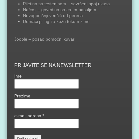
Piletina sa testeninom – savršeni spoj ukusa
Naćosi – govedina sa crnim pasuljem
Novogodišnji venčić od pereca
Domaći piling za kožu tokom zime
Jooble – posao pomoćni kuvar
PRIJAVITE SE NA NEWSLETTER
Ime
Prezime
e-mail adresa
*