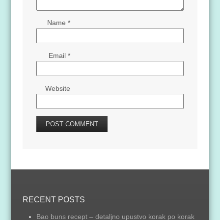
Name
*
Email
*
Website
RECENT POSTS
Bao buns recept – detaljno upustvo korak po korak