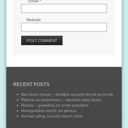
Email
*
Website
RECENT POSTS
Bao buns recept – detaljno upustvo korak po korak
Piletina sa testeninom – savršeni spoj ukusa
Naćosi – govedina sa crnim pasuljem
Novogodišnji venčić od pereca
Domaći piling za kožu tokom zime