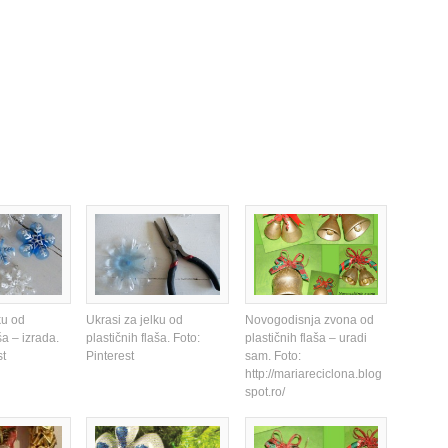
ku od
Ukrasi za jelku od
Novogodisnja zvona od
ša – izrada.
plastičnih flaša. Foto:
plastičnih flaša – uradi
st
Pinterest
sam. Foto:
http://mariareciclona.blog
spot.ro/