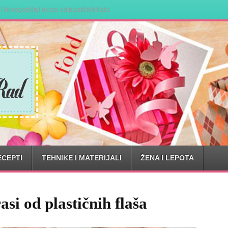
/
Novogodišnji ukrasi od plastičnih flaša
ECEPTI
TEHNIKE I MATERIJALI
ŽENA I LEPOTA
si od plastičnih flaša