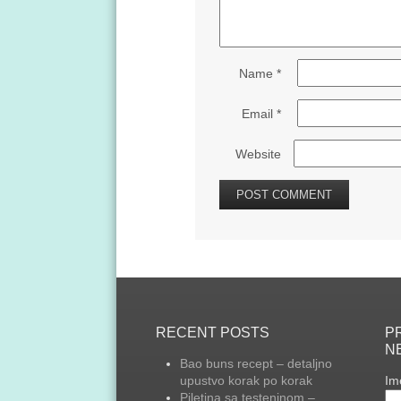
Name
*
Email
*
Website
RECENT POSTS
PR
N
Bao buns recept – detaljno
upustvo korak po korak
Im
Piletina sa testeninom –