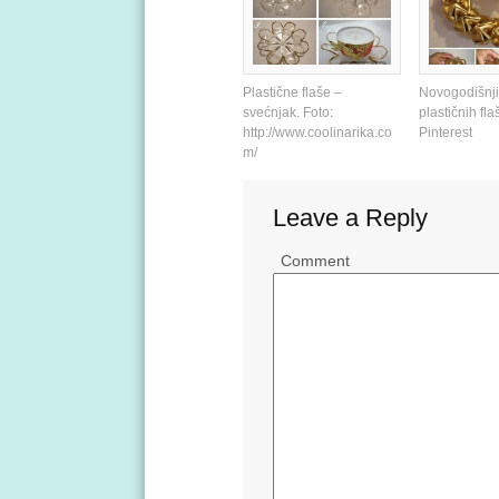
Plastične flaše –
Novogodišnji
svećnjak. Foto:
plastičnih fla
http://www.coolinarika.co
Pinterest
m/
Leave a Reply
Comment