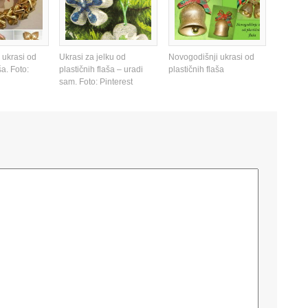
 ukrasi od
Ukrasi za jelku od
Novogodišnji ukrasi od
ša. Foto:
plastičnih flaša – uradi
plastičnih flaša
sam. Foto: Pinterest