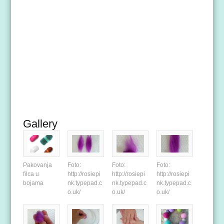
Gallery
Pakovanja
Foto:
Foto:
Foto:
filca u
http://rosiepi
http://rosiepi
http://rosiepi
bojama
nk.typepad.c
nk.typepad.c
nk.typepad.c
o.uk/
o.uk/
o.uk/