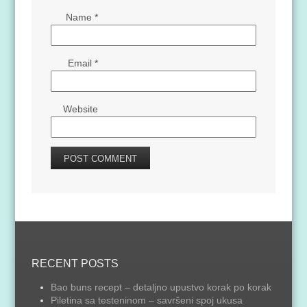
Name
*
Email
*
Website
RECENT POSTS
Bao buns recept – detaljno upustvo korak po korak
Piletina sa testeninom – savršeni spoj ukusa