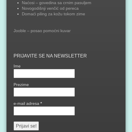
Naćosi – govedina sa crnim pasuljem
Novogodišnji venčić od pereca
Domaći piling za kožu tokom zime
Jooble – posao pomoćni kuvar
PRIJAVITE SE NA NEWSLETTER
Ime
Prezime
e-mail adresa
*