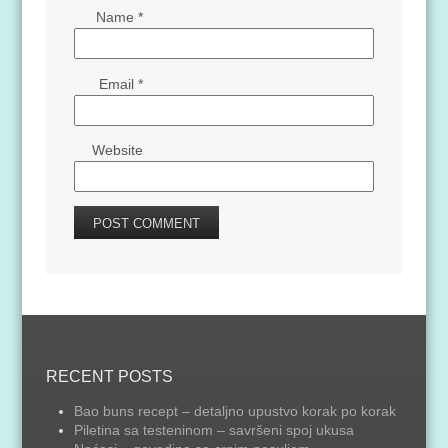
Name
*
Email
*
Website
RECENT POSTS
Bao buns recept – detaljno upustvo korak po korak
Piletina sa testeninom – savršeni spoj ukusa