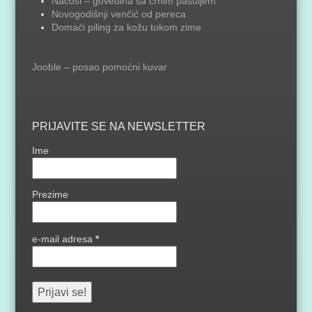
Naćosi – govedina sa crnim pasuljem
Novogodišnji venčić od pereca
Domaći piling za kožu tokom zime
Jooble – posao pomoćni kuvar
PRIJAVITE SE NA NEWSLETTER
Ime
Prezime
e-mail adresa
*