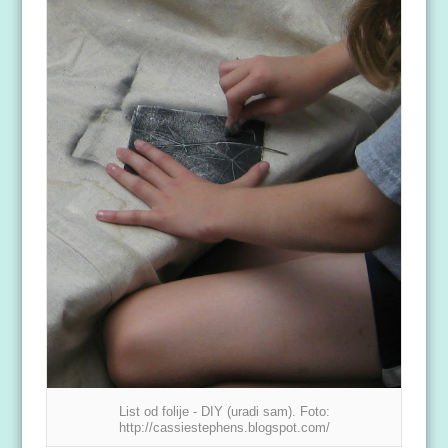
List od folije - DIY (uradi sam). Foto:
http://cassiestephens.blogspot.com/