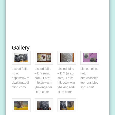
Gallery
List od folije.
List od folije
List od folije
List od folije.
Foto:
– DIY (uradi
– DIY (uradi
Foto:
http://www.m
sam). Foto:
sam). Foto:
http://cassies
ybakingaddi
http://www.m
http://www.m
tephens.blog
ction.com/
ybakingaddi
ybakingaddi
spot.com/
ction.com/
ction.com/