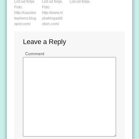
List od folije.
List od folije.
List od folije.
Foto:
Foto:
http://cassies
http://www.m
tephens.blog
ybakingaddi
spot.com/
ction.com/
Leave a Reply
Comment