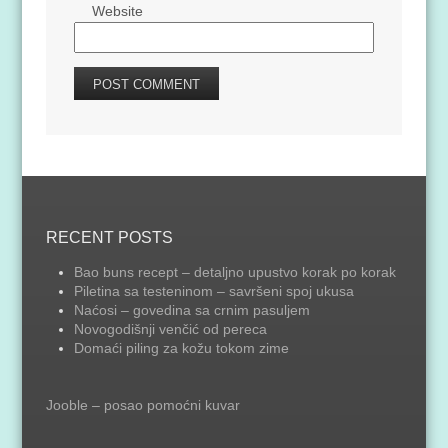
Website
RECENT POSTS
Bao buns recept – detaljno upustvo korak po korak
Piletina sa testeninom – savršeni spoj ukusa
Naćosi – govedina sa crnim pasuljem
Novogodišnji venčić od pereca
Domaći piling za kožu tokom zime
Jooble – posao pomoćni kuvar