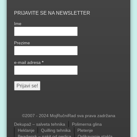
PRIJAVITE SE NA NEWSLETTER
Ime
Prezime
e-mail adresa
*
©2007 - 2024 MojRučniRad sva prava zadržana
Menu
Dekupaž – salveta tehnika
Polimerna glina
Heklanje
Quilling tehnika
Pletenje
Beadwork – nakit od perlica
Oslikavanje stakla