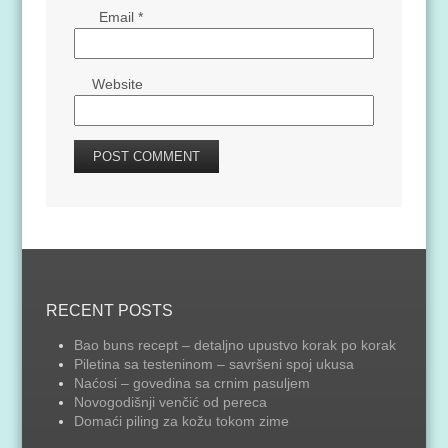
Email
*
Website
RECENT POSTS
Bao buns recept – detaljno upustvo korak po korak
Piletina sa testeninom – savršeni spoj ukusa
Naćosi – govedina sa crnim pasuljem
Novogodišnji venčić od pereca
Domaći piling za kožu tokom zime