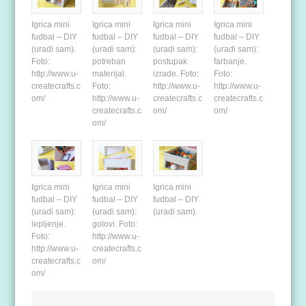
Igrica mini
Igrica mini
Igrica mini
Igrica mini
fudbal – DIY
fudbal – DIY
fudbal – DIY
fudbal – DIY
(uradi sam).
(uradi sam):
(uradi sam):
(uradi sam):
Foto:
potreban
postupak
farbanje.
http://www.u-
materijal.
izrade. Foto:
Foto:
createcrafts.c
Foto:
http://www.u-
http://www.u-
om/
http://www.u-
createcrafts.c
createcrafts.c
createcrafts.c
om/
om/
om/
Igrica mini
Igrica mini
Igrica mini
fudbal – DIY
fudbal – DIY
fudbal – DIY
(uradi sam):
(uradi sam):
(uradi sam).
lepljenje.
golovi. Foto:
Foto:
http://www.u-
http://www.u-
createcrafts.c
createcrafts.c
om/
om/