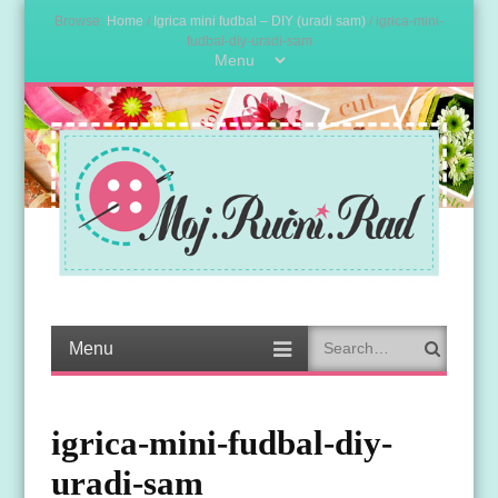
Browse:
Home
/
Igrica mini fudbal – DIY (uradi sam)
/
igrica-mini-
fudbal-diy-uradi-sam
Menu
Skip
to
content
Moj ručni rad –
Kreativne ideje
Kreativne ideje
Search
Menu
Skip
to
content
igrica-mini-fudbal-diy-
uradi-sam