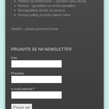
Piletina sa testeninom – savršeni spoj ukusa
Naćosi – govedina sa crnim pasuljem
Novogodišnji venčić od pereca
Domaći piling za kožu tokom zime
Jooble – posao pomoćni kuvar
PRIJAVITE SE NA NEWSLETTER
Ime
Prezime
e-mail adresa
*