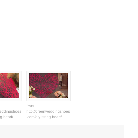
Izvor:
weddingshoes
http://greenweddingshoes
ng-heart/
.com/diy-string-heart/