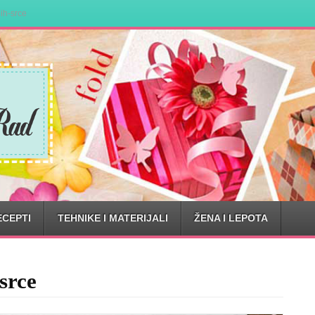
ih-srce
ECEPTI
TEHNIKE I MATERIJALI
ŽENA I LEPOTA
srce