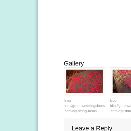
Gallery
Izvor:
Izvor:
http://greenweddingshoes
http://green
.com/diy-string-heart/
.com/diy-stri
Leave a Reply