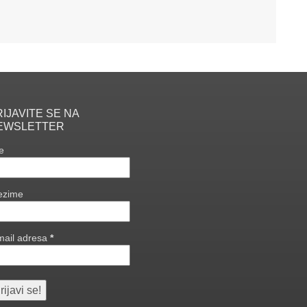
IJAVITE SE NA
EWSLETTER
e
ezime
mail adresa
*