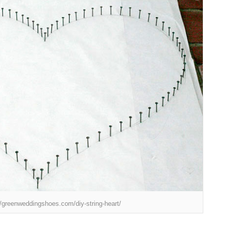
://greenweddingshoes.com/diy-string-heart/