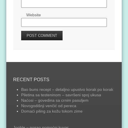
Website
RECENT POSTS
Bao buns recept – detaljno upustvo korak po korak
Piletina sa testeninom – savršeni spoj ukusa
Naćosi – govedina sa crnim pasuljem
Novogodišnji venčić od pereca
Domaći piling za kožu tokom zime
Jooble – posao pomoćni kuvar