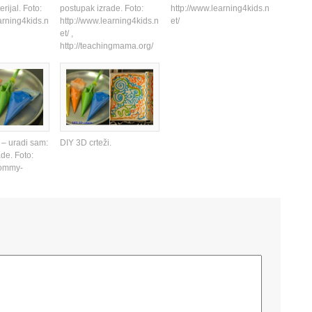
rijal. Foto:
postupak izrade. Foto:
http://www.learning4kids.n
arning4kids.n
http://www.learning4kids.n
et/
et/ ,
http://teachingmama.org/
 – uradi sam:
DIY 3D crteži.
de. Foto:
mommy-