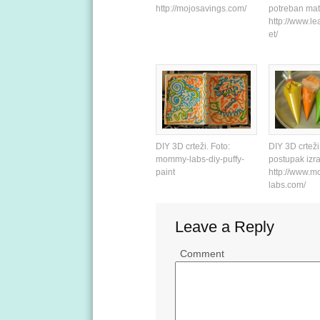
http://mojosavings.com/
potreban mate
http://www.le
et/
DIY 3D crteži. Foto:
DIY 3D crteži
mommy-labs-diy-puffy-
postupak izra
paint
http://www.
labs.com/
Leave a Reply
Comment