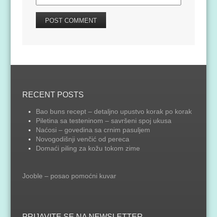
RECENT POSTS
Bao buns recept – detaljno upustvo korak po korak
Piletina sa testeninom – savršeni spoj ukusa
Naćosi – govedina sa crnim pasuljem
Novogodišnji venčić od pereca
Domaći piling za kožu tokom zime
Jooble – posao pomoćni kuvar
PRIJAVITE SE NA NEWSLETTER