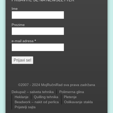
Ime
Prezime
e-mail adresa
*
©2007 - 2024 MojRučniRad sva prava zadržana
Menu
Dekupaž – salveta tehnika
Polimerna glina
Heklanje
Quilling tehnika
Pletenje
Beadwork – nakit od perlica
Oslikavanje stakla
Prijatelji sajta