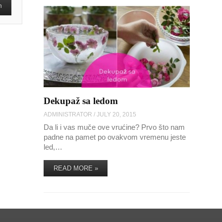
Dekupaž sa ledom
ADMINISTRATOR
/
JULY 20, 2015
Da li i vas muče ove vrućine? Prvo što nam
padne na pamet po ovakvom vremenu jeste
led,…
READ MORE »