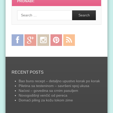
PRONAĐI:
Search
Facebook
Google
Instagram
Pinterest
RSS
Plus
Feed
RECENT POSTS
Bao buns recept – detaljno upustvo korak po korak
Piletina sa testeninom – savršeni spoj ukusa
Naćosi – govedina sa crnim pasuljem
Novogodišnji venčić od pereca
Domaći piling za kožu tokom zime