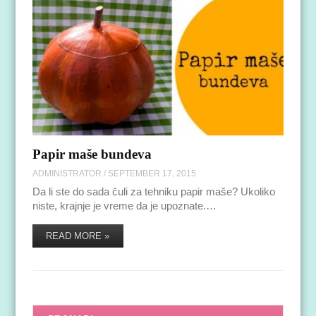
Papir maše bundeva
ADMINISTRATOR
/
SEPTEMBER 17, 2015
Da li ste do sada čuli za tehniku papir maše? Ukoliko
niste, krajnje je vreme da je upoznate.…
READ MORE »