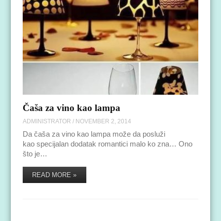
Čaša za vino kao lampa
ADMINISTRATOR
/
NOVEMBER 2, 2014
Da čaša za vino kao lampa može da posluži
kao specijalan dodatak romantici malo ko zna… Ono
što je…
READ MORE »