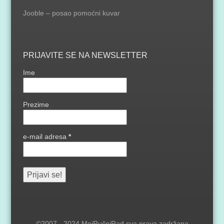
Jooble – posao pomoćni kuvar
PRIJAVITE SE NA NEWSLETTER
Ime
Prezime
e-mail adresa
*
©2007 - 2024 MojRučniRad sva prava zadržana