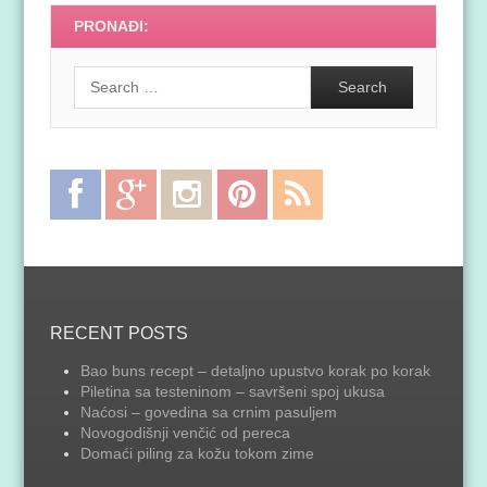
PRONAĐI:
Search
Facebook
Google
Instagram
Pinterest
RSS
Plus
Feed
RECENT POSTS
Bao buns recept – detaljno upustvo korak po korak
Piletina sa testeninom – savršeni spoj ukusa
Naćosi – govedina sa crnim pasuljem
Novogodišnji venčić od pereca
Domaći piling za kožu tokom zime