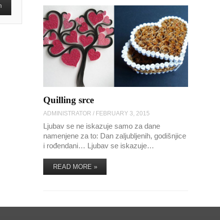
Quilling srce
ADMINISTRATOR
/
FEBRUARY 3, 2015
Ljubav se ne iskazuje samo za dane
namenjene za to: Dan zaljubljenih, godišnjice
i rođendani… Ljubav se iskazuje…
READ MORE »