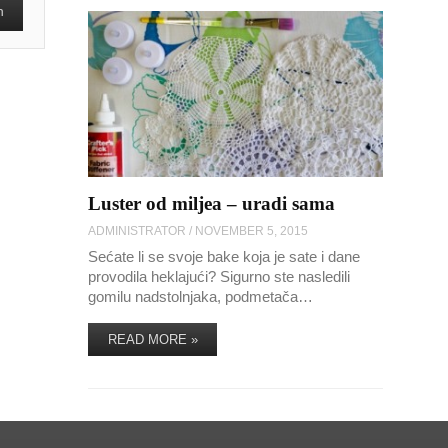
Luster od miljea – uradi sama
ADMINISTRATOR
/
NOVEMBER 5, 2015
Sećate li se svoje bake koja je sate i dane
provodila heklajući? Sigurno ste nasledili
gomilu nadstolnjaka, podmetača…
READ MORE »