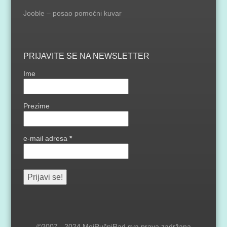
Jooble – posao pomoćni kuvar
PRIJAVITE SE NA NEWSLETTER
Ime
Prezime
e-mail adresa
*
©2007 - 2024 MojRučniRad sva prava zadržana