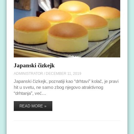
Japanski čizkejk
ADMINISTRATOR
/
DECEMBER 11, 2019
Japanski čizkejk, poznatiji kao “drhtavi” kolač, je pravi
hit u svetu, ne samo zbog njegovo atraktivnog
“drhtanja”, već…
READ MORE »