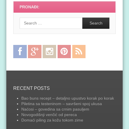
PRONAĐI:
Search
Facebook
Google
Instagram
Pinterest
RSS
Plus
Feed
RECENT POSTS
Bao buns recept – detaljno upustvo korak po korak
Piletina sa testeninom – savršeni spoj ukusa
Naćosi – govedina sa crnim pasuljem
Novogodišnji venčić od pereca
Domaći piling za kožu tokom zime