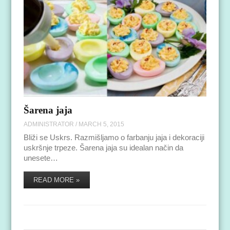
Šarena jaja
ADMINISTRATOR
/
MARCH 5, 2015
Bliži se Uskrs. Razmišljamo o farbanju jaja i dekoraciji
uskršnje trpeze. Šarena jaja su idealan način da
unesete…
READ MORE »