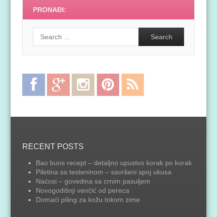
PRONAĐI:
Search
Facebook
Google
Instagram
Pinterest
RSS
Plus
Feed
RECENT POSTS
Bao buns recept – detaljno upustvo korak po korak
Piletina sa testeninom – savršeni spoj ukusa
Naćosi – govedina sa crnim pasuljem
Novogodišnji venčić od pereca
Domaći piling za kožu tokom zime