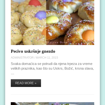
Pecivo uskršnje gnezdo
ADMINISTRATOR
/
MARCH 11, 2015
Svaka domaćica se potrudi da njena trpeza za vreme
velikih praznika, kao što su Uskrs, Božić, krsna slava,
…
READ MORE »