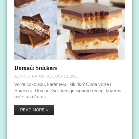
Domaći Snickers
ADMINISTRATOR
/
AUGUST 12, 2015
Volite čokoladu, karamelu i kikiriki? Onda volite i
Snickers. Domaći Snickers je sigurno recept koji vas
neće razočarati.…
READ MORE »