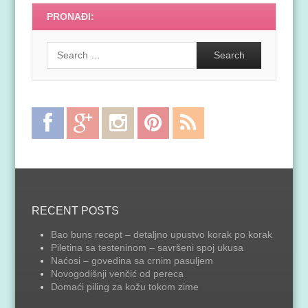
PRONAĐI:
Search
Facebook
Google
Instagram
Pinterest
RSS
Plus
Feed
RECENT POSTS
Bao buns recept – detaljno upustvo korak po korak
Piletina sa testeninom – savršeni spoj ukusa
Naćosi – govedina sa crnim pasuljem
Novogodišnji venčić od pereca
Domaći piling za kožu tokom zime