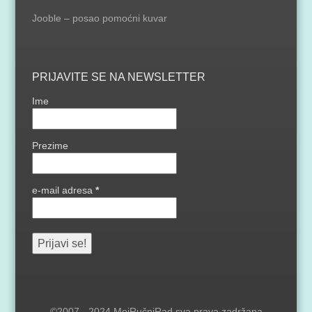
Jooble – posao pomoćni kuvar
PRIJAVITE SE NA NEWSLETTER
Ime
Prezime
e-mail adresa
*
©2007 - 2024 MojRučniRad sva prava zadržana