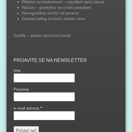
Piletina sa testeninom – savršeni spoj ukusa
Naćosi – govedina sa crnim pasuljem
Novogodišnji venčić od pereca
Domaći piling za kožu tokom zime
Jooble – posao pomoćni kuvar
PRIJAVITE SE NA NEWSLETTER
Ime
Prezime
e-mail adresa
*