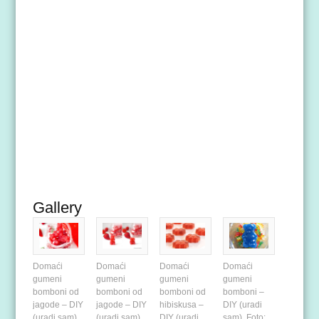
Gallery
Domaći
Domaći
Domaći
Domaći
gumeni
gumeni
gumeni
gumeni
bomboni od
bomboni od
bomboni od
bomboni –
jagode – DIY
jagode – DIY
hibiskusa –
DIY (uradi
(uradi sam).
(uradi sam).
DIY (uradi
sam). Foto: