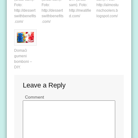
Foto:
Foto:
sam). Foto:
http://almostu
http://dessert
http://dessert
http://meatifie
nschoolers.b
swithbenefits
swithbenefits
d.com/
logspot.com/
.com/
.com/
Domaći
gumeni
bomboni –
DIY.
Leave a Reply
Comment