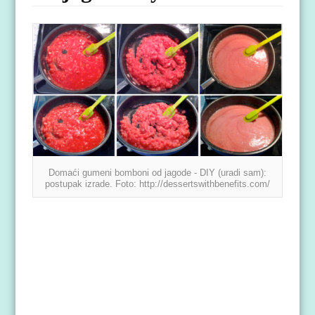
Domaći gumeni bomboni od jagode - DIY (uradi sam):
postupak izrade. Foto: http://dessertswithbenefits.com/